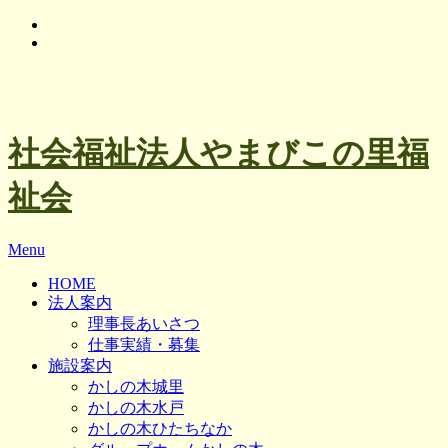
Skip
to
content
社会福祉法人やまびこの里福
祉会
Menu
HOME
法人案内
理事長あいさつ
仕事実績・募集
施設案内
かしの木城里
かしの木水戸
かしの木ひたちなか